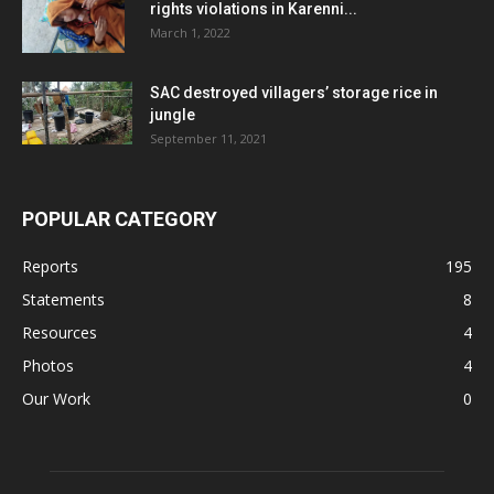
rights violations in Karenni...
March 1, 2022
SAC destroyed villagers’ storage rice in
jungle
September 11, 2021
POPULAR CATEGORY
Reports
195
Statements
8
Resources
4
Photos
4
Our Work
0