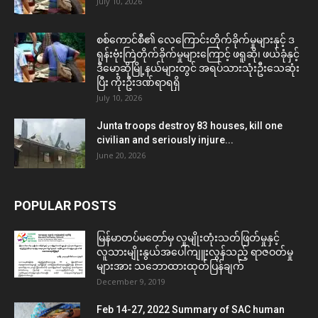
July 10, 2026
စစ်ကောင်စီ၏ လေကြောင်းတိုက်ခိုက်မှုများနှင့် ဒ
ရုန်းဗုံးကြဲတိုက်ခိုက်မှုများကြောင့် ဖရူဆို၊ ဖယ်ခုံနှင့်
ဒီမော့ဆိုမြို့နယ်များတွင် အရပ်သားသုံးဦးသေဆုံး
ပြီး ကိုးဦးဒဏ်ရာရရှိ
July 10, 2026
Junta troops destroy 83 houses, kill one
civilian and seriously injure...
June 20, 2026
POPULAR POSTS
မြန်မာတပ်မတော်မှ လူမျိုးတုံးသတ်ဖြတ်မှုနှင့်
လူသားမျိုးနွယ်အပေါ်ကျူးလွန်သည့် ရာဇဝတ်မှု
များအား သဘောထားထုတ်ပြန်ချက်
December 9, 2019
Feb 14-27, 2022 Summary of SAC human