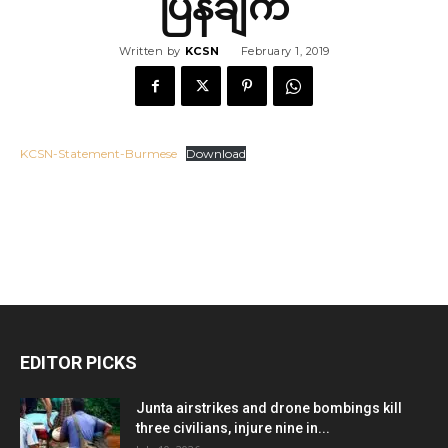
ပြန်ချက်
Written by
KCSN
February 1, 2019
KCSN-Statement-Burmese
Download
EDITOR PICKS
Junta airstrikes and drone bombings kill
three civilians, injure nine in...