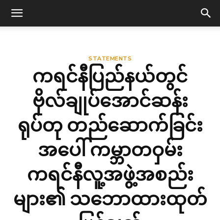
STATEMENTS
ကရင်နီပြည်နယ်တွင်
ဗိုလ်ချုပ်အောင်ဆန်း
ရုပ်တု တည်ဆောက်ခြင်း
အပေါ် ကမ္ဘာတဝှမ်း
ကရင်နီလူ့အဖွဲ့အစည်း
များ၏ သဘောထားထုတ်