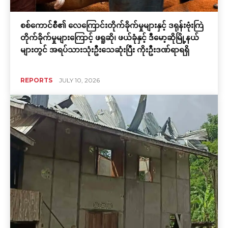
စစ်ကောင်စီ၏ လေကြောင်းတိုက်ခိုက်မှုများနှင့် ဒရုန်းဗုံးကြဲ
တိုက်ခိုက်မှုများကြောင့် ဖရူဆို၊ ဖယ်ခုံနှင့် ဒီမော့ဆိုမြို့နယ်
များတွင် အရပ်သားသုံးဦးသေဆုံးပြီး ကိုးဦးဒဏ်ရာရရှိ
REPORTS
JULY 10, 2026