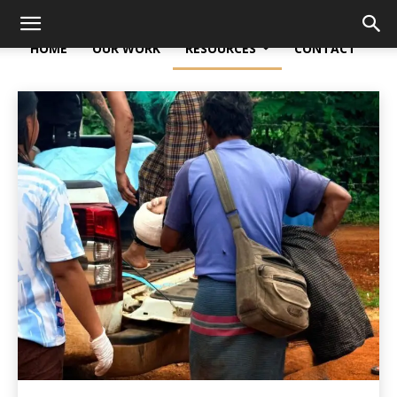
HOME
OUR WORK
RESOURCES
CONTACT
Home
Resources