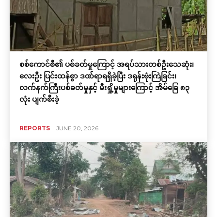
စစ်ကောင်စီ၏ ပစ်ခတ်မှုကြောင့် အရပ်သားတစ်ဦးသေဆုံး၊
လေးဦး ပြင်းထန်စွာ ဒဏ်ရာရရှိခဲ့ပြီး ဒရုန်းဗုံးကြဲခြင်း၊
လက်နက်ကြီးပစ်ခတ်မှုနှင့် မီးရှို့မှုများကြောင့် အိမ်ခြေ ၈၃
လုံး ပျက်စီးခဲ့
REPORTS
JUNE 20, 2026