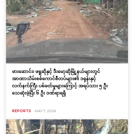
ဖားဆောင်း၊ ဖရူဆိုနှင့် ဒီးမော့ဆိုမြို့နယ်များတွင်
အာဏာသိမ်းစစ်ကောင်စီတပ်များ၏ ဒရုန်းနှင့်
လက်နက်ကြီး ပစ်ခတ်မှုများကြောင့် အရပ်သား ၅ ဦး
သေဆုံးခဲ့ပြီး ၆ ဦး ဒဏ်ရာရရှိ
REPORTS
MAY 7, 2026