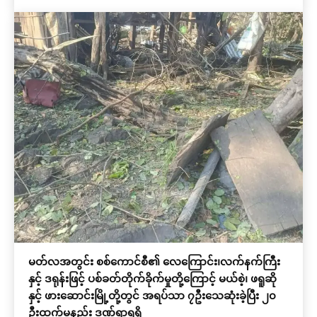
မတ်လအတွင်း စစ်ကောင်စီ၏ လေကြောင်း၊လက်နက်ကြီး
နှင့် ဒရုန်းဖြင့် ပစ်ခတ်တိုက်ခိုက်မှုတို့ကြောင့် မယ်စဲ့၊ ဖရူဆို
နှင့် ဖားဆောင်းမြို့တို့တွင် အရပ်သာ ၇ဦးသေဆုံးခဲ့ပြီး ၂၀
ဦးထက်မနည်း ဒဏ်ရာရရှိ