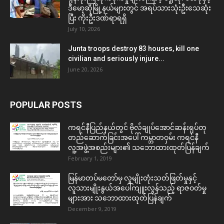
ဒီမော့ဆိုမြို့နယ်များတွင် အရပ်သားသုံးဦးသေဆုံး
ပြီး ကိုးဦးဒဏ်ရာရရှိ
July 10, 2026
Junta troops destroy 83 houses, kill one
civilian and seriously injure...
June 20, 2026
POPULAR POSTS
ကရင်နီပြည်နယ်တွင် ဗိုလ်ချုပ်အောင်ဆန်းရုပ်တု
တည်ဆောက်ခြင်းအပေါ် ကမ္ဘာတဝှမ်း ကရင်နီ
လူ့အဖွဲ့အစည်းများ၏ သဘောထားထုတ်ပြန်ချက်
February 1, 2019
မြန်မာတပ်မတော်မှ လူမျိုးတုံးသတ်ဖြတ်မှုနှင့်
လူသားမျိုးနွယ်အပေါ်ကျူးလွန်သည့် ရာဇဝတ်မှု
များအား သဘောထားထုတ်ပြန်ချက်
December 9, 2019