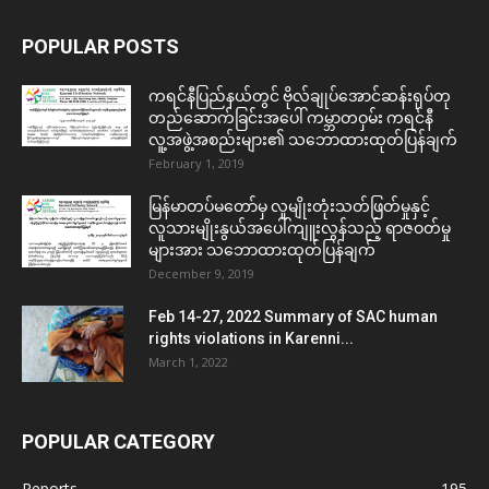
POPULAR POSTS
ကရင်နီပြည်နယ်တွင် ဗိုလ်ချုပ်အောင်ဆန်းရုပ်တု
တည်ဆောက်ခြင်းအပေါ် ကမ္ဘာတဝှမ်း ကရင်နီ
လူ့အဖွဲ့အစည်းများ၏ သဘောထားထုတ်ပြန်ချက်
February 1, 2019
မြန်မာတပ်မတော်မှ လူမျိုးတုံးသတ်ဖြတ်မှုနှင့်
လူသားမျိုးနွယ်အပေါ်ကျူးလွန်သည့် ရာဇဝတ်မှု
များအား သဘောထားထုတ်ပြန်ချက်
December 9, 2019
Feb 14-27, 2022 Summary of SAC human
rights violations in Karenni...
March 1, 2022
POPULAR CATEGORY
Reports
195