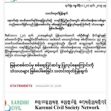
မြန်မာစစ်တပ်မှ စစ်ရေးပြင်ဆင်မှု ပြုလုပ်နေကြောင်းကို
သံသယများ ဖြစ်ပေါ်စေခြင်း သတင်းထုတ်ပြန်ချက်
STATEMENTS
JANUARY 21, 2019