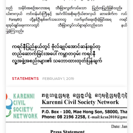
ကရင်နီပြည်နယ်တွင် ဗိုလ်ချုပ်အောင်ဆန်းရုပ်တု
တည်ဆောက်ခြင်းအပေါ် ကမ္ဘာတဝှမ်း ကရင်နီ
လူ့အဖွဲ့အစည်းများ၏ သဘောထားထုတ်ပြန်ချက်
STATEMENTS
FEBRUARY 1, 2019