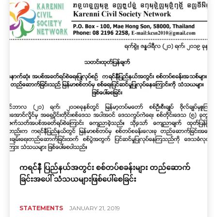
ကရင်နီ ပြည်နယ်အတွင်း စစ်တပ်စခန်းများ တည်ဆောက်
ခြင်းအပေါ် သံသယများဖြစ်ပေါ်စေခြင်း
STATEMENTS
JANUARY 21, 2019