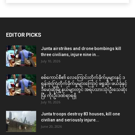
EDITOR PICKS
Junta airstrikes and drone bombings kill
three civilians, injure nine in...
July 10, 2026
စစ်ကောင်စီ၏ လေကြောင်းတိုက်ခိုက်မှုများနှင့် ဒ
ရုန်းဗုံးကြဲတိုက်ခိုက်မှုများကြောင့် ဖရူဆို၊ ဖယ်ခုံနှင့်
ဒီမော့ဆိုမြို့နယ်များတွင် အရပ်သားသုံးဦးသေဆုံး
ပြီး ကိုးဦးဒဏ်ရာရရှိ
July 10, 2026
Junta troops destroy 83 houses, kill one
civilian and seriously injure...
June 20, 2026