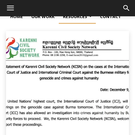
HOME
OUR WORK
RESOURCES
CONTACT
Home
Resources
Statements