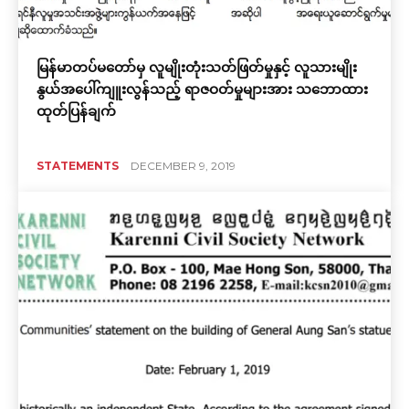
မြန်မာတပ်မတော်မှ လူမျိုးတုံးသတ်ဖြတ်မှုနှင့် လူသားမျိုး
နွယ်အပေါ်ကျူးလွန်သည့် ရာဇဝတ်မှုများအား သဘောထား
ထုတ်ပြန်ချက်
STATEMENTS
DECEMBER 9, 2019