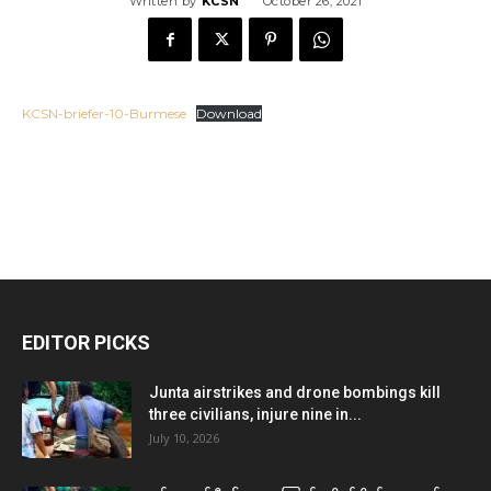
Written by
KCSN
October 26, 2021
KCSN-briefer-10-Burmese
Download
EDITOR PICKS
Junta airstrikes and drone bombings kill
three civilians, injure nine in...
July 10, 2026