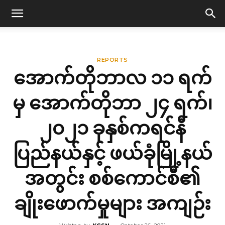
REPORTS
အောက်တိုဘာလ ၁၁ ရက်
မှ အောက်တိုဘာ ၂၄ ရက်၊
၂၀၂၁ ခုနှစ်ကရင်နီ
ပြည်နယ်နှင့် ဖယ်ခုံမြို့နယ်
အတွင်း စစ်ကောင်စီ၏
ချိုးဖောက်မှုများ အကျဉ်း