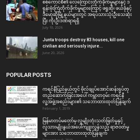
စစ်ကောင်စီ၏ လေကြောင်းတိုက်ခိုက်မှုများနှင့် ဒ
ရုန်းဗုံးကြဲတိုက်ခိုက်မှုများကြောင့် ဖရူဆို၊ ဖယ်ခုံနှင့်
ဒီမော့ဆိုမြို့နယ်များတွင် အရပ်သားသုံးဦးသေဆုံး
ပြီး ကိုးဦးဒဏ်ရာရရှိ
July 10, 2026
Junta troops destroy 83 houses, kill one
civilian and seriously injure...
June 20, 2026
POPULAR POSTS
ကရင်နီပြည်နယ်တွင် ဗိုလ်ချုပ်အောင်ဆန်းရုပ်တု
တည်ဆောက်ခြင်းအပေါ် ကမ္ဘာတဝှမ်း ကရင်နီ
လူ့အဖွဲ့အစည်းများ၏ သဘောထားထုတ်ပြန်ချက်
February 1, 2019
မြန်မာတပ်မတော်မှ လူမျိုးတုံးသတ်ဖြတ်မှုနှင့်
လူသားမျိုးနွယ်အပေါ်ကျူးလွန်သည့် ရာဇဝတ်မှု
များအား သဘောထားထုတ်ပြန်ချက်
December 9, 2019