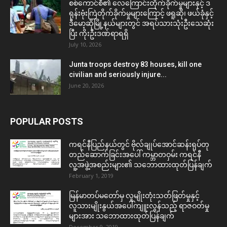
စစ်ကောင်စီ၏ လေကြောင်းတိုက်ခိုက်မှုများနှင့် ဒ
ရုန်းဗုံးကြဲတိုက်ခိုက်မှုများကြောင့် ဖရူဆို၊ ဖယ်ခုံနှင့်
ဒီမော့ဆိုမြို့နယ်များတွင် အရပ်သားသုံးဦးသေဆုံး
ပြီး ကိုးဦးဒဏ်ရာရရှိ
July 10, 2026
Junta troops destroy 83 houses, kill one
civilian and seriously injure...
June 20, 2026
POPULAR POSTS
ကရင်နီပြည်နယ်တွင် ဗိုလ်ချုပ်အောင်ဆန်းရုပ်တု
တည်ဆောက်ခြင်းအပေါ် ကမ္ဘာတဝှမ်း ကရင်နီ
လူ့အဖွဲ့အစည်းများ၏ သဘောထားထုတ်ပြန်ချက်
February 1, 2019
မြန်မာတပ်မတော်မှ လူမျိုးတုံးသတ်ဖြတ်မှုနှင့်
လူသားမျိုးနွယ်အပေါ်ကျူးလွန်သည့် ရာဇဝတ်မှု
များအား သဘောထားထုတ်ပြန်ချက်
December 9, 2019