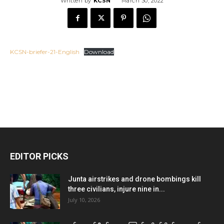
Written by
KCSN
March 30, 2022
KCSN-briefer-21-English
Download
EDITOR PICKS
Junta airstrikes and drone bombings kill
three civilians, injure nine in...
July 10, 2026