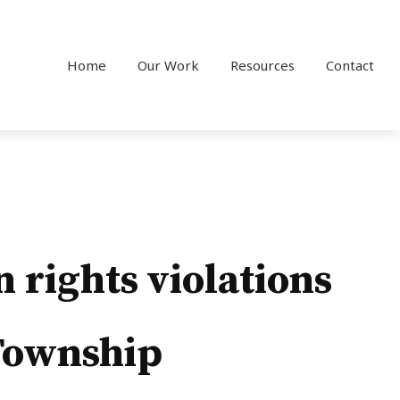
Home
Our Work
Resources
Contact
rights violations
 Township