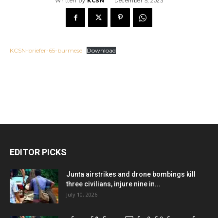
Written by
KCSN
December 5, 2023
KCSN-briefer-65-burmese
Download
EDITOR PICKS
Junta airstrikes and drone bombings kill
three civilians, injure nine in...
July 10, 2026