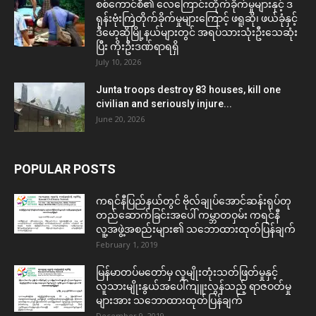
စစ်ကောင်စီ၏ လေကြောင်းတိုက်ခိုက်မှုများနှင့် ဒ
ရုန်းဗုံးကြဲတိုက်ခိုက်မှုများကြောင့် ဖရူဆို၊ ဖယ်ခုံနှင့်
ဒီမော့ဆိုမြို့နယ်များတွင် အရပ်သားသုံးဦးသေဆုံး
ပြီး ကိုးဦးဒဏ်ရာရရှိ
July 10, 2026
Junta troops destroy 83 houses, kill one
civilian and seriously injure...
June 20, 2026
POPULAR POSTS
ကရင်နီပြည်နယ်တွင် ဗိုလ်ချုပ်အောင်ဆန်းရုပ်တု
တည်ဆောက်ခြင်းအပေါ် ကမ္ဘာတဝှမ်း ကရင်နီ
လူ့အဖွဲ့အစည်းများ၏ သဘောထားထုတ်ပြန်ချက်
February 1, 2019
မြန်မာတပ်မတော်မှ လူမျိုးတုံးသတ်ဖြတ်မှုနှင့်
လူသားမျိုးနွယ်အပေါ်ကျူးလွန်သည့် ရာဇဝတ်မှု
များအား သဘောထားထုတ်ပြန်ချက်
December 9, 2019