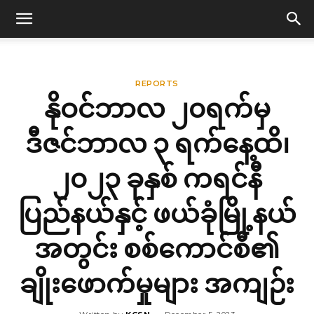
REPORTS
နိုဝင်ဘာလ ၂၀ရက်မှ
ဒီဇင်ဘာလ ၃ ရက်နေ့ထိ၊
၂၀၂၃ ခုနှစ် ကရင်နီ
ပြည်နယ်နှင့် ဖယ်ခုံမြို့နယ်
အတွင်း စစ်ကောင်စီ၏
ချိုးဖောက်မှုများ အကျဉ်း