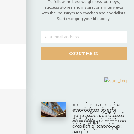
To follow the best weight loss journeys,
success stories and inspirational interviews
with the industry's top coaches and specialists.
Start changing your life today!
COUNT ME IN
2
စက်တင်ဘာလ ၂၇ ရက်မှ
အောက်တိုဘာ ၁၀ ရက်၊
၂၀၂၁ ခုနှစ်ကရင်နီပြည်နယ်
နှင့် ဖယ်ခုံမြို့နယ် အတွင်း စစ်
ကော်စီ၏ ချိုးဖောက်မှုများ
အကျဉ်း