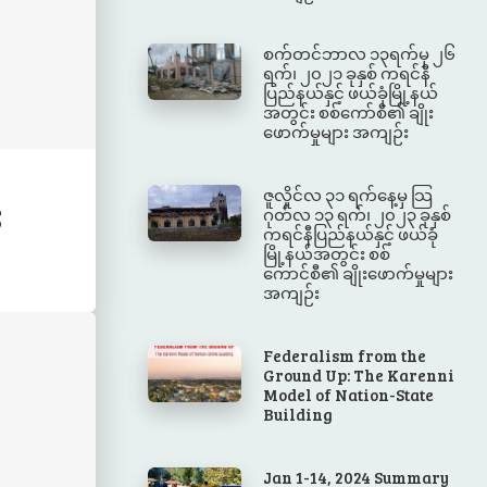
စက်တင်ဘာလ ၁၃ရက်မှ ၂၆
ရက်၊ ၂၀၂၁ ခုနှစ် ကရင်နီ
ပြည်နယ်နှင့် ဖယ်ခုံမြို့နယ်
အတွင်း စစ်ကော်စီ၏ ချိုး
ဖောက်မှုများ အကျဉ်း
ဇူလှိုင်လ ၃၁ ရက်နေ့မှ သြ
5
ဂုတ်လ ၁၃ ရက်၊ ၂၀၂၃ ခုနှစ်
ကရင်နီပြည်နယ်နှင့် ဖယ်ခုံ
မြို့နယ်အတွင်း စစ်
ကောင်စီ၏ ချိုးဖောက်မှုများ
အကျဉ်း
Federalism from the
Ground Up: The Karenni
Model of Nation-State
Building
Jan 1-14, 2024 Summary