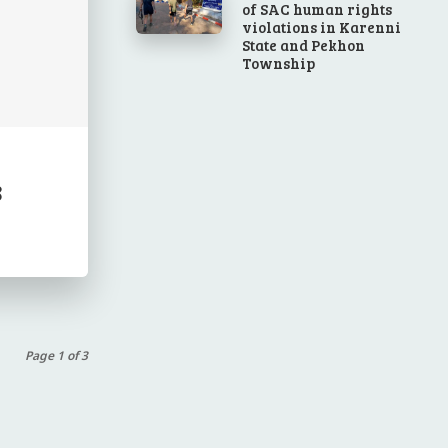
of SAC human rights
violations in Karenni
State and Pekhon
Township
8
Page 1 of 3