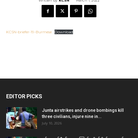
Written by
KCSN
March 1, 2022
KCSN-briefer-19-Burmese
Download
EDITOR PICKS
Junta airstrikes and drone bombings kill
three civilians, injure nine in...
July 10, 2026