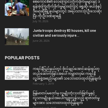
စစ်ကောင်စီ၏ လေကြောင်းတိုက်ခိုက်မှုများနှင့် ဒ
ရုန်းဗုံးကြဲတိုက်ခိုက်မှုများကြောင့် ဖရူဆို၊ ဖယ်ခုံနှင့်
ဒီမော့ဆိုမြို့နယ်များတွင် အရပ်သားသုံးဦးသေဆုံး
ပြီး ကိုးဦးဒဏ်ရာရရှိ
July 10, 2026
Junta troops destroy 83 houses, kill one
civilian and seriously injure...
June 20, 2026
POPULAR POSTS
ကရင်နီပြည်နယ်တွင် ဗိုလ်ချုပ်အောင်ဆန်းရုပ်တု
တည်ဆောက်ခြင်းအပေါ် ကမ္ဘာတဝှမ်း ကရင်နီ
လူ့အဖွဲ့အစည်းများ၏ သဘောထားထုတ်ပြန်ချက်
February 1, 2019
မြန်မာတပ်မတော်မှ လူမျိုးတုံးသတ်ဖြတ်မှုနှင့်
လူသားမျိုးနွယ်အပေါ်ကျူးလွန်သည့် ရာဇဝတ်မှု
များအား သဘောထားထုတ်ပြန်ချက်
December 9, 2019