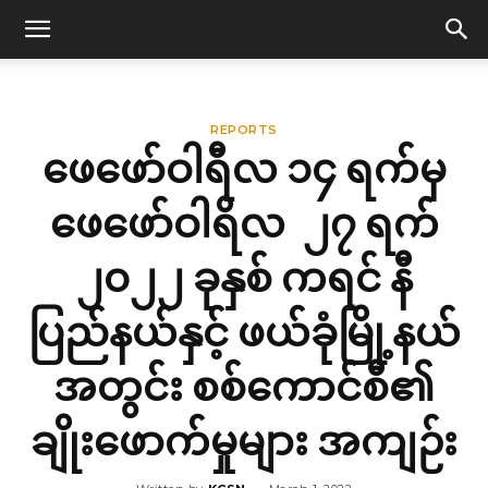
REPORTS
ဖေဖော်ဝါရီလ ၁၄ ရက်မှ
ဖေဖော်ဝါရိလ ၂၇ ရက်
၂၀၂၂ ခုနှစ် ကရင် နီ
ပြည်နယ်နှင့် ဖယ်ခုံမြို့နယ်
အတွင်း စစ်ကောင်စီ၏
ချိုးဖောက်မှုများ အကျဉ်း