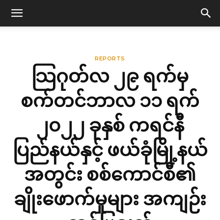
REPORTS
သြဂုတ်လ ၂၉ ရက်မှ
စက်တင်ဘာလ ၁၁ ရက်
၂၀၂၂ ခုနှစ် ကရင်နီ
ပြည်နယ်နှင့် ဖယ်ခုံမြို့နယ်
အတွင်း စစ်ကောင်စီ၏
ချိုးဖောက်မှုများ အကျဉ်း