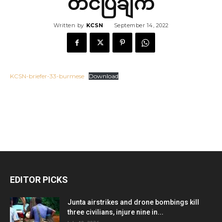
တင်ပြချက်
Written by
KCSN
September 14, 2022
KCSN-briefer-33-burmese
Download
EDITOR PICKS
Junta airstrikes and drone bombings kill
three civilians, injure nine in...