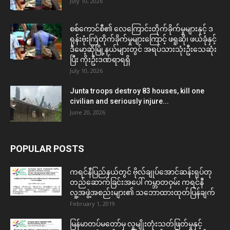
July 10, 2026
စစ်ကောင်စီ၏ လေကြောင်းတိုက်ခိုက်မှုများနှင့် ဒ
ရုန်းဗုံးကြဲတိုက်ခိုက်မှုများကြောင့် ဖရူဆို၊ ဖယ်ခုံနှင့်
ဒီမော့ဆိုမြို့နယ်များတွင် အရပ်သားသုံးဦးသေဆုံး
ပြီး ကိုးဦးဒဏ်ရာရရှိ
July 10, 2026
Junta troops destroy 83 houses, kill one
civilian and seriously injure...
June 20, 2026
POPULAR POSTS
ကရင်နီပြည်နယ်တွင် ဗိုလ်ချုပ်အောင်ဆန်းရုပ်တု
တည်ဆောက်ခြင်းအပေါ် ကမ္ဘာတဝှမ်း ကရင်နီ
လူ့အဖွဲ့အစည်းများ၏ သဘောထားထုတ်ပြန်ချက်
February 1, 2019
မြန်မာတပ်မတော်မှ လူမျိုးတုံးသတ်ဖြတ်မှုနှင့်