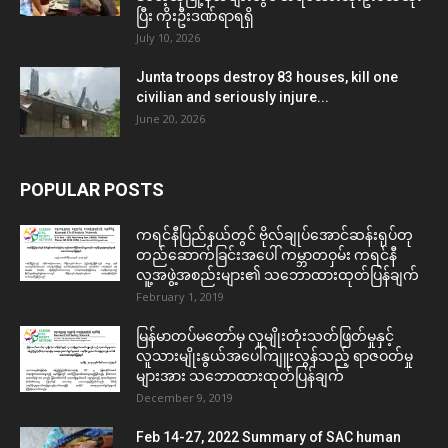
ပြီး ကိုးဦးဒဏ်ရာရရှိ
July 10, 2026
Junta troops destroy 83 houses, kill one
civilian and seriously injure...
June 20, 2026
POPULAR POSTS
ကရင်နီပြည်နယ်တွင် ဗိုလ်ချုပ်အောင်ဆန်းရုပ်တု
တည်ဆောက်ခြင်းအပေါ် ကမ္ဘာတဝှမ်း ကရင်နီ
လူ့အဖွဲ့အစည်းများ၏ သဘောထားထုတ်ပြန်ချက်
February 1, 2019
မြန်မာတပ်မတော်မှ လူမျိုးတုံးသတ်ဖြတ်မှုနှင့်
လူသားမျိုးနွယ်အပေါ်ကျူးလွန်သည့် ရာဇဝတ်မှု
များအား သဘောထားထုတ်ပြန်ချက်
December 9, 2019
Feb 14-27, 2022 Summary of SAC human