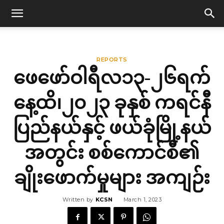
REPORTS
ဖေဖော်ဝါရီလ၁၃-၂၆ရက်
နေ့ထိ၊၂၀၂၃ ခုနှစ် ကရင်နီ
ပြည်နယ်နှင့် ဖယ်ခုံမြို့နယ်
အတွင်း စစ်ကောင်စီ၏
ချိုးဖောက်မှုများ အကျဉ်း
Written by
KCSN
March 1, 2023