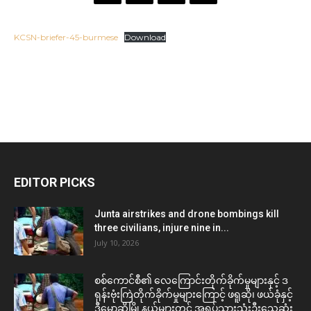
KCSN-briefer-45-burmese
Download
EDITOR PICKS
Junta airstrikes and drone bombings kill
three civilians, injure nine in...
July 10, 2026
စစ်ကောင်စီ၏ လေကြောင်းတိုက်ခိုက်မှုများနှင့် ဒ
ရုန်းဗုံးကြဲတိုက်ခိုက်မှုများကြောင့် ဖရူဆို၊ ဖယ်ခုံနှင့်
ဒီမော့ဆိုမြို့နယ်များတွင် အရပ်သားသုံးဦးသေဆုံး