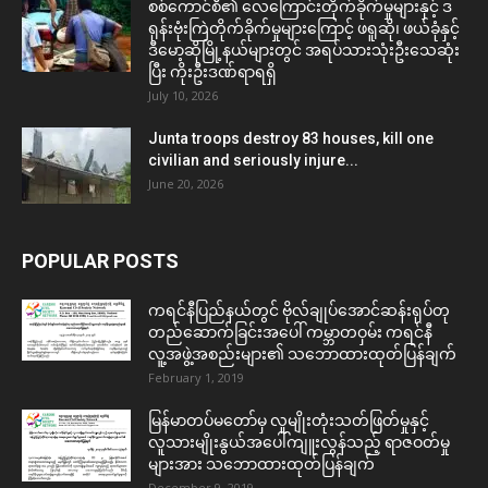
စစ်ကောင်စီ၏ လေကြောင်းတိုက်ခိုက်မှုများနှင့် ဒ
ရုန်းဗုံးကြဲတိုက်ခိုက်မှုများကြောင့် ဖရူဆို၊ ဖယ်ခုံနှင့်
ဒီမော့ဆိုမြို့နယ်များတွင် အရပ်သားသုံးဦးသေဆုံး
ပြီး ကိုးဦးဒဏ်ရာရရှိ
July 10, 2026
Junta troops destroy 83 houses, kill one
civilian and seriously injure...
June 20, 2026
POPULAR POSTS
ကရင်နီပြည်နယ်တွင် ဗိုလ်ချုပ်အောင်ဆန်းရုပ်တု
တည်ဆောက်ခြင်းအပေါ် ကမ္ဘာတဝှမ်း ကရင်နီ
လူ့အဖွဲ့အစည်းများ၏ သဘောထားထုတ်ပြန်ချက်
February 1, 2019
မြန်မာတပ်မတော်မှ လူမျိုးတုံးသတ်ဖြတ်မှုနှင့်
လူသားမျိုးနွယ်အပေါ်ကျူးလွန်သည့် ရာဇဝတ်မှု
များအား သဘောထားထုတ်ပြန်ချက်
December 9, 2019