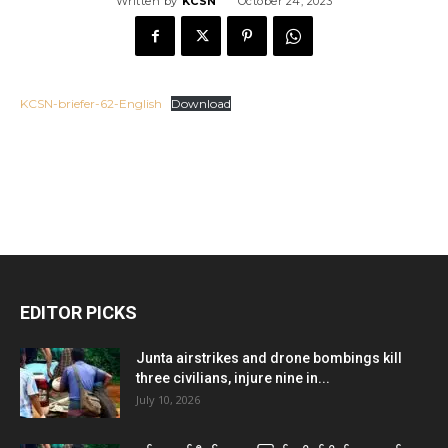
Written by
KCSN
October 24, 2023
KCSN-briefer-62-English
Download
EDITOR PICKS
Junta airstrikes and drone bombings kill
three civilians, injure nine in...
July 10, 2026