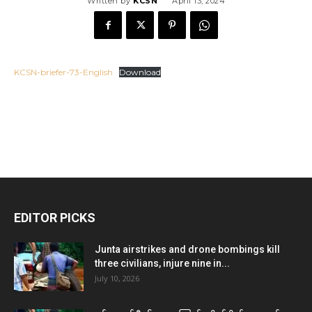
Written by
KCSN
April 13, 2024
KCSN-briefer-73-English
Download
EDITOR PICKS
Junta airstrikes and drone bombings kill
three civilians, injure nine in...
July 10, 2026