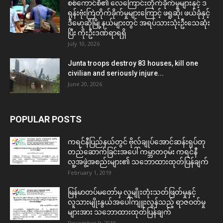
စစ်ကောင်စီ၏ လေကြောင်းတိုက်ခိုက်မှုများနှင့် ဒ
ရုန်းဗုံးကြဲတိုက်ခိုက်မှုများကြောင့် ဖရူဆို၊ ဖယ်ခုံနှင့်
ဒီမော့ဆိုမြို့နယ်များတွင် အရပ်သားသုံးဦးသေဆုံး
ပြီး ကိုးဦးဒဏ်ရာရရှိ
July 10, 2026
Junta troops destroy 83 houses, kill one
civilian and seriously injure...
June 20, 2026
POPULAR POSTS
ကရင်နီပြည်နယ်တွင် ဗိုလ်ချုပ်အောင်ဆန်းရုပ်တု
တည်ဆောက်ခြင်းအပေါ် ကမ္ဘာတဝှမ်း ကရင်နီ
လူ့အဖွဲ့အစည်းများ၏ သဘောထားထုတ်ပြန်ချက်
February 1, 2019
မြန်မာတပ်မတော်မှ လူမျိုးတုံးသတ်ဖြတ်မှုနှင့်
လူသားမျိုးနွယ်အပေါ်ကျူးလွန်သည့် ရာဇဝတ်မှု
များအား သဘောထားထုတ်ပြန်ချက်
December 9, 2019